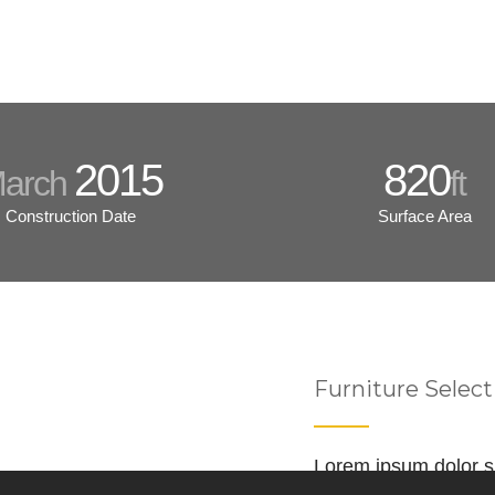
2015
820
arch
ft
Construction Date
Surface Area
Furniture Select
Lorem ipsum dolor si