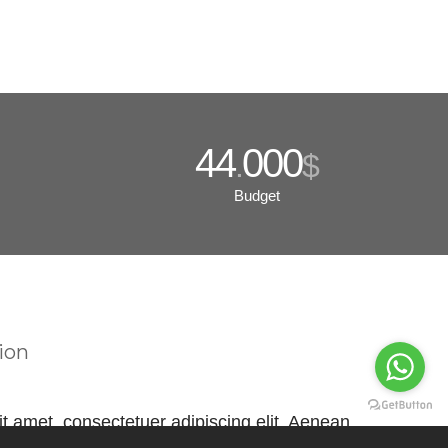
44
000
.
$
Budget
ion
t amet, consectetuer adipiscing elit. Aenean